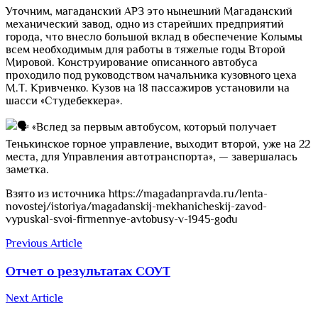
Уточним, магаданский АРЗ это нынешний Магаданский
механический завод, одно из старейших предприятий
города, что внесло большой вклад в обеспечение Колымы
всем необходимым для работы в тяжелые годы Второй
Мировой. Конструирование описанного автобуса
проходило под руководством начальника кузовного цеха
М.Т. Кривченко. Кузов на 18 пассажиров установили на
шасси «Студебеккера».
«Вслед за первым автобусом, который получает
Тенькинское горное управление, выходит второй, уже на 22
места, для Управления автотранспорта», — завершалась
заметка.
Взято из источника https://magadanpravda.ru/lenta-
novostej/istoriya/magadanskij-mekhanicheskij-zavod-
vypuskal-svoi-firmennye-avtobusy-v-1945-godu
Previous Article
Отчет о результатах СОУТ
Next Article