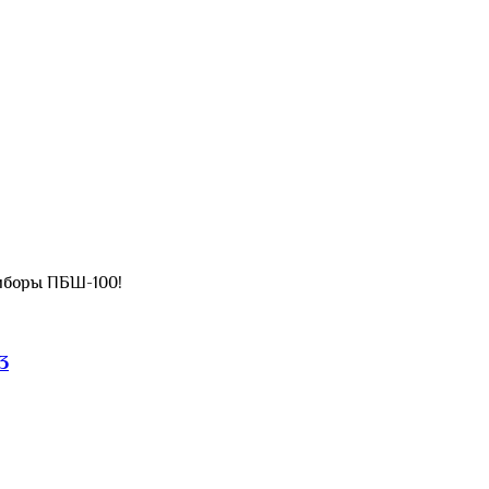
приборы ПБШ-100!
3